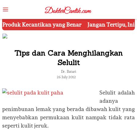
Skip
Mobile
to
Menu
content
enar
Jangan Tertipu, Ini Dia 7 Tips Mengetahui Kosme
Tips dan Cara Menghilangkan
Selulit
Dr. Batari
26 July 2012
Selulit adalah
adanya
penimbunan lemak yang berada dibawah kulit yang
menyebabkan permukaan kulit nampak tidak rata
seperti kulit jeruk.