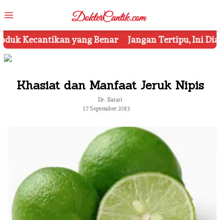
Skip
Mobile
to
Menu
content
ar
Jangan Tertipu, Ini Dia 7 Tips Mengetahui Kosmeti
Khasiat dan Manfaat Jeruk Nipis
Dr. Batari
17 September 2013