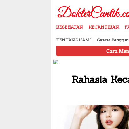
Skip
to
content
KESEHATAN
KECANTIKAN
F
TENTANG KAMI
Syarat Penggun
Cara Menyimpan Produk K
Rahasia Kec