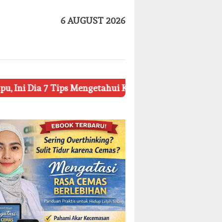
6 AUGUST 2026
s Mengetahui Kosmetik Palsu
Ketahui 8 Simbol Penti