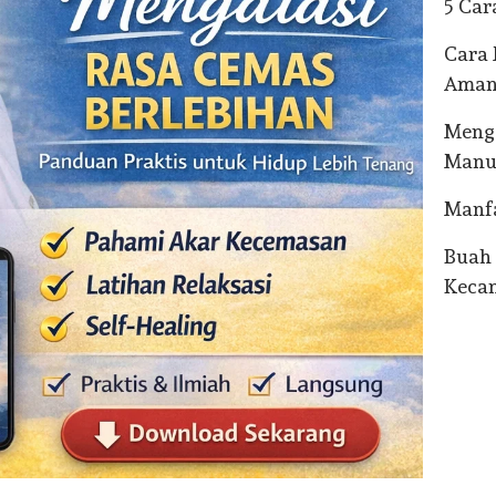
5 Car
Cara 
Ama
Menge
Manu
Manfa
Buah 
Kecan