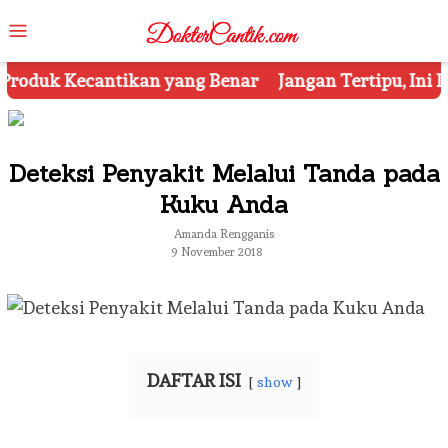
Skip
Mobile
to
Menu
content
enar
Jangan Tertipu, Ini Dia 7 Tips Mengetahui Kosm
Deteksi Penyakit Melalui Tanda pada
Kuku Anda
Amanda Rengganis
9 November 2018
DAFTAR ISI
show