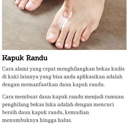
Kapuk Randu
Cara alami yang cepat menghilangkan bekas kudis
di kaki lainnya yang bisa anda aplikasikan adalah
dengan memanfaatkan daun kapuk randu.
Cara membuat daun kapuk randu menjadi ramuan
penghilang bekas luka adalah dengan mencuci
bersih daun kapuk randu, kemudian
menumbuknya hingga halus.