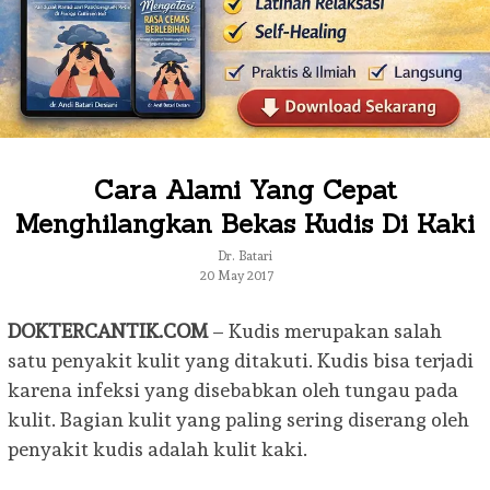
Cara Alami Yang Cepat
Menghilangkan Bekas Kudis Di Kaki
Dr. Batari
20 May 2017
DOKTERCANTIK.COM
– Kudis merupakan salah
satu penyakit kulit yang ditakuti. Kudis bisa terjadi
karena infeksi yang disebabkan oleh tungau pada
kulit. Bagian kulit yang paling sering diserang oleh
penyakit kudis adalah kulit kaki.