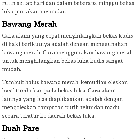
rutin setiap hari dan dalam beberapa minggu bekas
luka pun akan memudar.
Bawang Merah
Cara alami yang cepat menghilangkan bekas kudis
di kaki berikutnya adalah dengan menggunakan
bawang merah. Cara menggunakan bawang merah
untuk menghilangkan bekas luka kudis sangat
mudah.
Tumbuk halus bawang merah, kemudian oleskan
hasil tumbukan pada bekas luka. Cara alami
lainnya yang bisa diaplikasikan adalah dengan
mengoleskan campuran putih telur dan madu
secara teratur ke daerah bekas luka.
Buah Pare