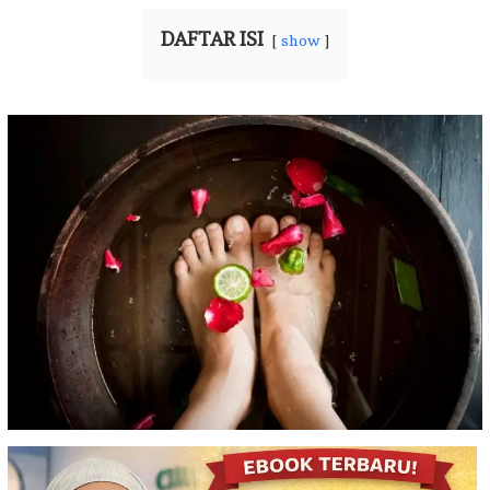
DAFTAR ISI
show