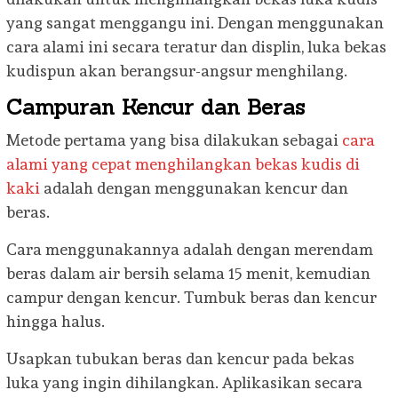
yang sangat menggangu ini. Dengan menggunakan
cara alami ini secara teratur dan displin, luka bekas
kudispun akan berangsur-angsur menghilang.
Campuran Kencur dan Beras
Metode pertama yang bisa dilakukan sebagai
cara
alami yang cepat menghilangkan bekas kudis di
kaki
adalah dengan menggunakan kencur dan
beras.
Cara menggunakannya adalah dengan merendam
beras dalam air bersih selama 15 menit, kemudian
campur dengan kencur. Tumbuk beras dan kencur
hingga halus.
Usapkan tubukan beras dan kencur pada bekas
luka yang ingin dihilangkan. Aplikasikan secara