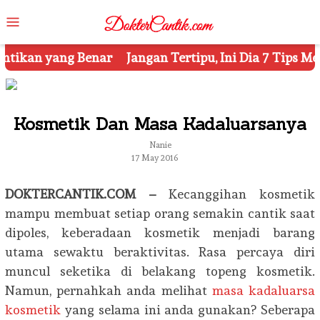
Skip
Mobile
to
Menu
content
 Tertipu, Ini Dia 7 Tips Mengetahui Kosmetik Palsu
Kosmetik Dan Masa Kadaluarsanya
Nanie
17 May 2016
DOKTERCANTIK.COM –
Kecanggihan kosmetik
mampu membuat setiap orang semakin cantik saat
dipoles, keberadaan kosmetik menjadi barang
utama sewaktu beraktivitas. Rasa percaya diri
muncul seketika di belakang topeng kosmetik.
Namun, pernahkah anda melihat
masa kadaluarsa
kosmetik
yang selama ini anda gunakan? Seberapa