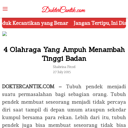
Skip
Mobile
to
Menu
content
r
Jangan Tertipu, Ini Dia 7 Tips Mengetahui Kosmeti
4 Olahraga Yang Ampuh Menambah
Tinggi Badan
Shabrina Fitzel
27 July 2015
DOKTERCANTIK.COM –
Tubuh pendek menjadi
suatu permasalahan bagi sebagian orang. Tubuh
pendek membuat seseorang menjadi tidak percaya
diri saat tampil di depan umum ataupun sekedar
kumpul bersama para rekan. Lebih dari itu, tubuh
pendek juga bisa membuat seseorang tidak bisa