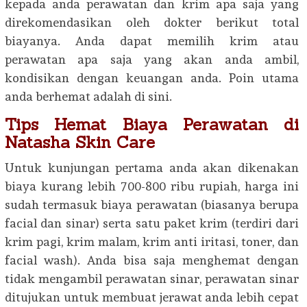
kepada anda perawatan dan krim apa saja yang
direkomendasikan oleh dokter berikut total
biayanya. Anda dapat memilih krim atau
perawatan apa saja yang akan anda ambil,
kondisikan dengan keuangan anda. Poin utama
anda berhemat adalah di sini.
Tips Hemat Biaya Perawatan di
Natasha Skin Care
Untuk kunjungan pertama anda akan dikenakan
biaya kurang lebih 700-800 ribu rupiah, harga ini
sudah termasuk biaya perawatan (biasanya berupa
facial dan sinar) serta satu paket krim (terdiri dari
krim pagi, krim malam, krim anti iritasi, toner, dan
facial wash). Anda bisa saja menghemat dengan
tidak mengambil perawatan sinar, perawatan sinar
ditujukan untuk membuat jerawat anda lebih cepat