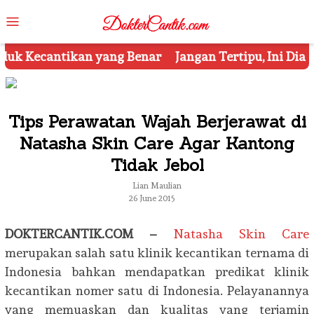
Skip
Mobile
to
Menu
content
Jangan Tertipu, Ini Dia 7 Tips Mengetahui Kosmetik P
Tips Perawatan Wajah Berjerawat di
Natasha Skin Care Agar Kantong
Tidak Jebol
Lian Maulian
26 June 2015
DOKTERCANTIK.COM –
Natasha Skin Care
merupakan salah satu klinik kecantikan ternama di
Indonesia bahkan mendapatkan predikat klinik
kecantikan nomer satu di Indonesia. Pelayanannya
yang memuaskan dan kualitas yang terjamin