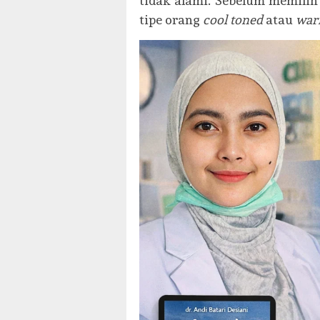
tidak alami. Sebelum memili
tipe orang
cool toned
atau
war