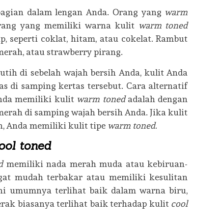
bagian dalam lengan Anda. Orang yang
warm
rang yang memiliki warna kulit
warm toned
 seperti coklat, hitam, atau cokelat. Rambut
merah, atau strawberry pirang.
tih di sebelah wajah bersih Anda, kulit Anda
s di samping kertas tersebut. Cara alternatif
da memiliki kulit
warm toned
adalah dengan
rah di samping wajah bersih Anda. Jika kulit
h, Anda memiliki kulit tipe
warm toned
.
ool toned
d
memiliki nada merah muda atau kebiruan-
at mudah terbakar atau memiliki kesulitan
ini umumnya terlihat baik dalam warna biru,
erak biasanya terlihat baik terhadap kulit
cool