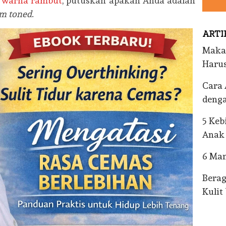
h
warna rambut
, putuskan apakah Anda adalah
m toned
.
ARTI
Maka
Harus
Cara 
denga
5 Keb
Anak
6 Man
Bera
Kulit