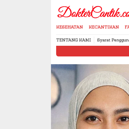
Skip
to
content
KESEHATAN
KECANTIKAN
F
TENTANG KAMI
Syarat Penggun
Cara Menyimpan 