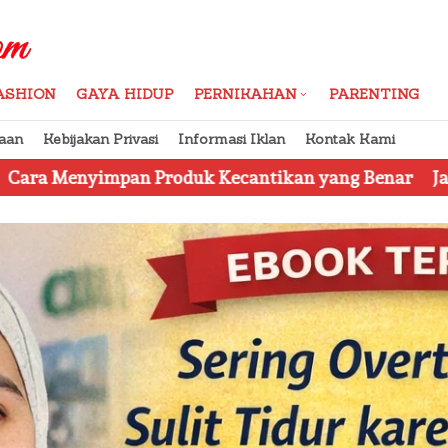
ASHION
GAYA HIDUP
PERNIKAHAN
PARENTING
aan
Kebijakan Privasi
Informasi Iklan
Kontak Kami
Produk Kecantikan yang Benar
Jangan Tertipu, Ini 