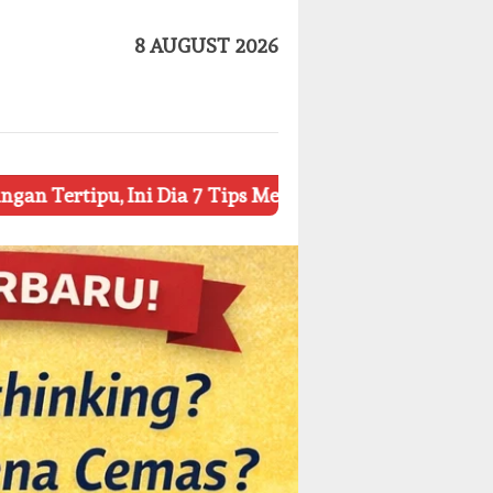
8 AUGUST 2026
Dia 7 Tips Mengetahui Kosmetik Palsu
Ketahui 8 Sim