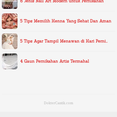
8 Jenis Nail Art Modern untuk Pernikahan
5 Tips Memilih Henna Yang Sehat Dan Aman
5 Tips Agar Tampil Menawan di Hari Perni…
4 Gaun Pernikahan Artis Termahal
DokterCantik.com