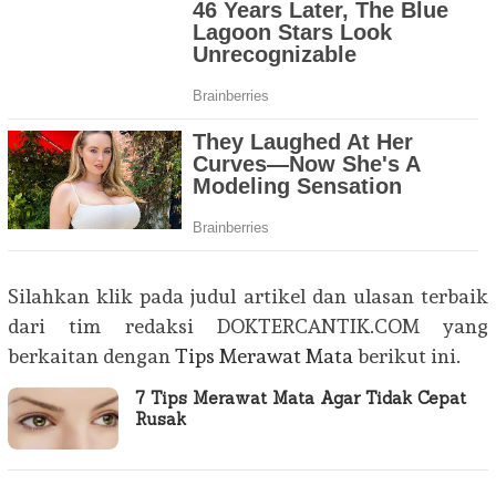
Silahkan klik pada judul artikel dan ulasan terbaik
dari tim redaksi DOKTERCANTIK.COM yang
berkaitan dengan
Tips Merawat Mata
berikut ini.
7 Tips Merawat Mata Agar Tidak Cepat
Rusak