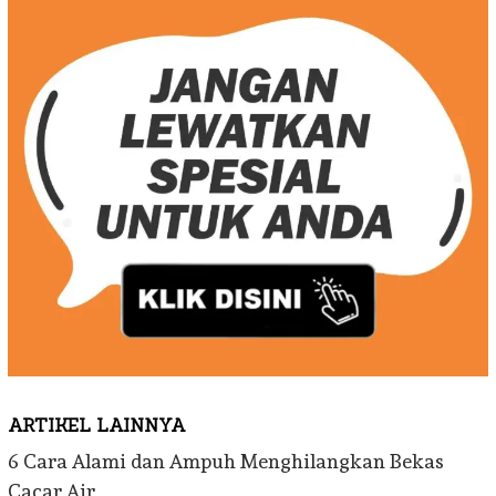
ARTIKEL LAINNYA
6 Cara Alami dan Ampuh Menghilangkan Bekas
Cacar Air