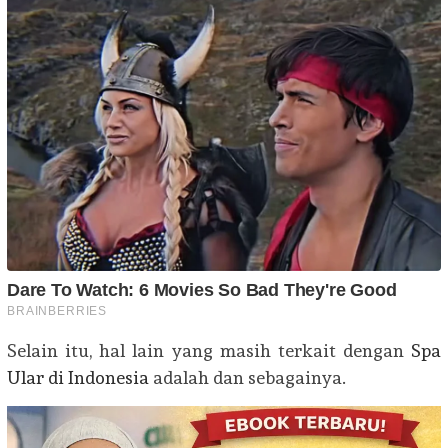
Selain itu, hal lain yang masih terkait dengan
Spa
Ular di Indonesia
adalah dan sebagainya.