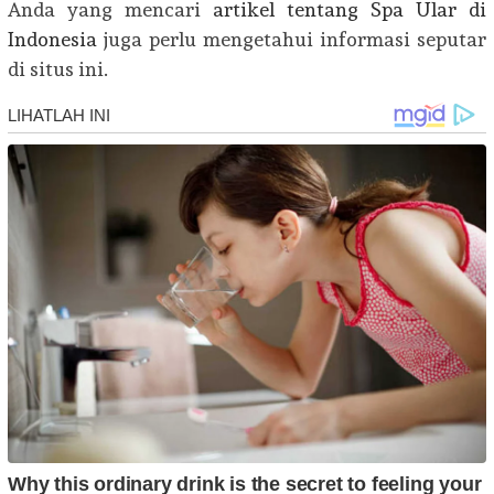
Anda yang mencari
artikel tentang Spa Ular di
Indonesia
juga perlu mengetahui informasi seputar
di situs ini.