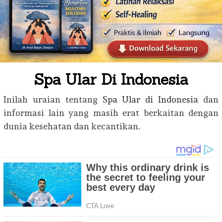
Spa Ular Di Indonesia
Inilah uraian tentang
Spa Ular di Indonesia
dan
informasi lain yang masih erat berkaitan dengan
dunia kesehatan dan kecantikan.