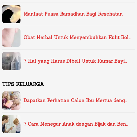
Manfaat Puasa Ramadhan Bagi Kesehatan
Obat Herbal Untuk Menyembuhkan Kulit Bol…
7 Hal yang Harus Dibeli Untuk Kamar Bayi…
TIPS KELUARGA
Dapatkan Perhatian Calon Ibu Mertua deng…
7 Cara Menegur Anak dengan Bijak dan Ben…