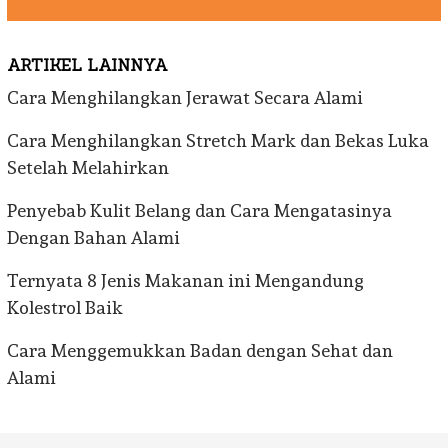
ARTIKEL LAINNYA
Cara Menghilangkan Jerawat Secara Alami
Cara Menghilangkan Stretch Mark dan Bekas Luka
Setelah Melahirkan
Penyebab Kulit Belang dan Cara Mengatasinya
Dengan Bahan Alami
Ternyata 8 Jenis Makanan ini Mengandung
Kolestrol Baik
Cara Menggemukkan Badan dengan Sehat dan
Alami