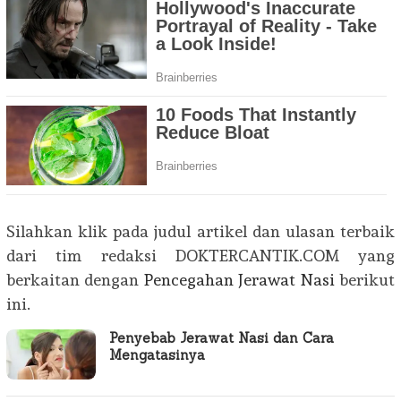
Silahkan klik pada judul artikel dan ulasan terbaik
dari tim redaksi DOKTERCANTIK.COM yang
berkaitan dengan
Pencegahan Jerawat Nasi
berikut
ini.
Penyebab Jerawat Nasi dan Cara
Mengatasinya