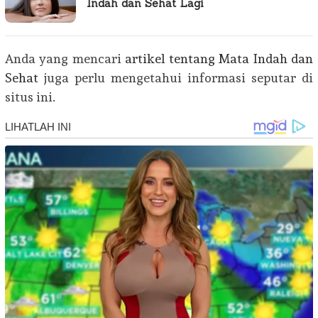
Indah dan Sehat Lagi
Anda yang mencari
artikel tentang Mata Indah dan
Sehat
juga perlu mengetahui informasi seputar di
situs ini.