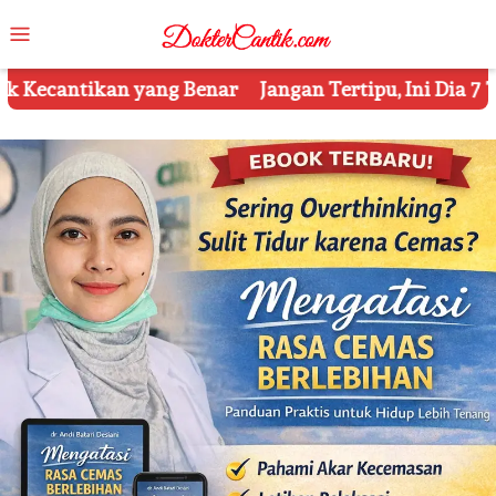
Skip
Mobile
to
Menu
content
ang Benar
Jangan Tertipu, Ini Dia 7 Tips Mengetahui