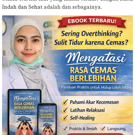
Indah dan Sehat
adalah dan sebagainya.