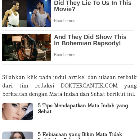
Silahkan klik pada judul artikel dan ulasan terbaik
dari tim redaksi DOKTERCANTIK.COM yang
berkaitan dengan
Mata Indah dan Sehat
berikut ini.
5 Tips Mendapatkan Mata Indah yang
Sehat
5 Kebiasaan yang Bikin Mata Tidak