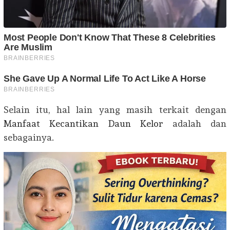
Selain itu, hal lain yang masih terkait dengan
Manfaat Kecantikan Daun Kelor
adalah dan
sebagainya.