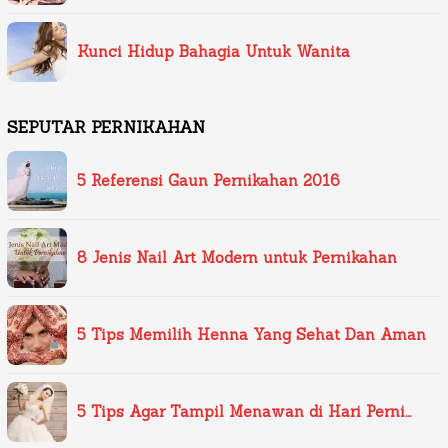
Kunci Hidup Bahagia Untuk Wanita
SEPUTAR PERNIKAHAN
5 Referensi Gaun Pernikahan 2016
8 Jenis Nail Art Modern untuk Pernikahan
5 Tips Memilih Henna Yang Sehat Dan Aman
5 Tips Agar Tampil Menawan di Hari Perni…