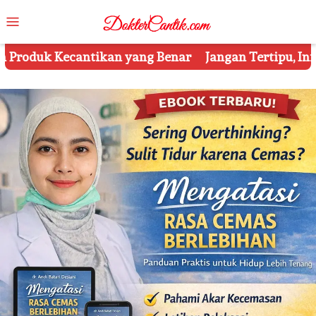
Skip
Mobile
to
Menu
content
kan yang Benar
Jangan Tertipu, Ini Dia 7 Tips Meng