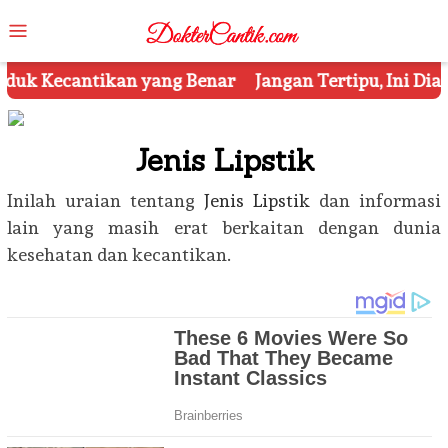
Skip
Mobile
to
Menu
content
an yang Benar
Jangan Tertipu, Ini Dia 7 Tips Menge
Jenis Lipstik
Inilah uraian tentang
Jenis Lipstik
dan informasi
lain yang masih erat berkaitan dengan dunia
kesehatan dan kecantikan.