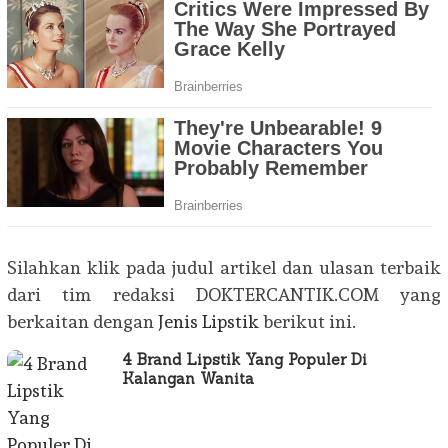
Silahkan klik pada judul artikel dan ulasan terbaik
dari tim redaksi DOKTERCANTIK.COM yang
berkaitan dengan
Jenis Lipstik
berikut ini.
4 Brand Lipstik Yang Populer Di
Kalangan Wanita