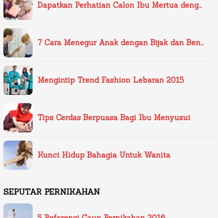
Dapatkan Perhatian Calon Ibu Mertua deng…
7 Cara Menegur Anak dengan Bijak dan Ben…
Mengintip Trend Fashion Lebaran 2015
Tips Cerdas Berpuasa Bagi Ibu Menyusui
Kunci Hidup Bahagia Untuk Wanita
SEPUTAR PERNIKAHAN
5 Referensi Gaun Pernikahan 2016