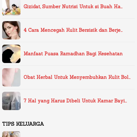
Gizidat, Sumber Nutrisi Untuk si Buah Ha…
4 Cara Mencegah Kulit Bersisik dan Berje…
Manfaat Puasa Ramadhan Bagi Kesehatan
Obat Herbal Untuk Menyembuhkan Kulit Bol…
7 Hal yang Harus Dibeli Untuk Kamar Bayi…
TIPS KELUARGA