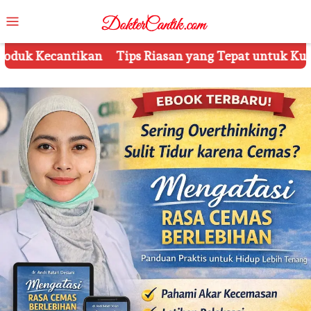
Skip
Mobile
to
Menu
content
n
Tips Riasan yang Tepat untuk Kulit Sawo Matang