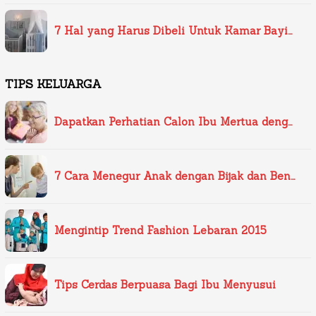
7 Hal yang Harus Dibeli Untuk Kamar Bayi…
TIPS KELUARGA
Dapatkan Perhatian Calon Ibu Mertua deng…
7 Cara Menegur Anak dengan Bijak dan Ben…
Mengintip Trend Fashion Lebaran 2015
Tips Cerdas Berpuasa Bagi Ibu Menyusui