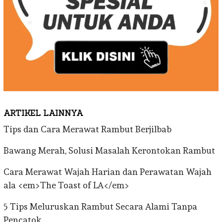
ARTIKEL LAINNYA
Tips dan Cara Merawat Rambut Berjilbab
Bawang Merah, Solusi Masalah Kerontokan Rambut
Cara Merawat Wajah Harian dan Perawatan Wajah
ala <em>The Toast of LA</em>
5 Tips Meluruskan Rambut Secara Alami Tanpa
Pencatok