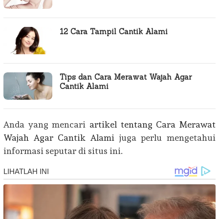
12 Cara Tampil Cantik Alami
Tips dan Cara Merawat Wajah Agar
Cantik Alami
Anda yang mencari
artikel tentang Cara Merawat
Wajah Agar Cantik Alami
juga perlu mengetahui
informasi seputar di situs ini.