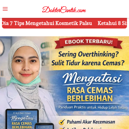
Skip
Mobile
to
Menu
content
getahui Kosmetik Palsu
Ketahui 8 Simbol Penting pa