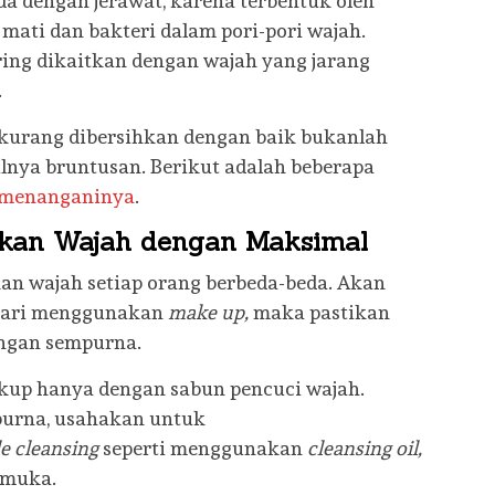
da dengan jerawat, karena terbentuk oleh
mati dan bakteri dalam pori-pori wajah.
ring dikaitkan dengan wajah yang jarang
.
kurang dibersihkan dengan baik bukanlah
nya bruntusan. Berikut adalah beberapa
a menanganinya
.
kan Wajah dengan Maksimal
n wajah setiap orang berbeda-beda. Akan
p hari menggunakan
make up,
maka pastikan
ngan sempurna.
kup hanya dengan sabun pencuci wajah.
purna, usahakan untuk
le cleansing
seperti menggunakan
cleansing oil,
 muka.