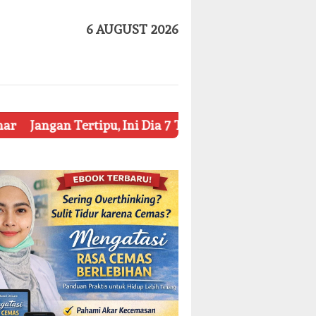
6 AUGUST 2026
rtipu, Ini Dia 7 Tips Mengetahui Kosmetik Palsu
Ket