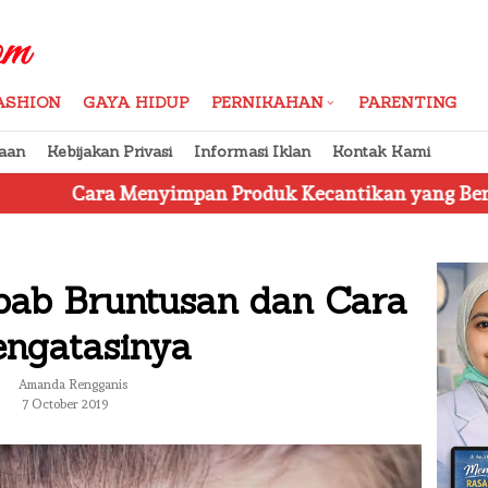
ASHION
GAYA HIDUP
PERNIKAHAN
PARENTING
aan
Kebijakan Privasi
Informasi Iklan
Kontak Kami
enyimpan Produk Kecantikan yang Benar
Jangan Te
bab Bruntusan dan Cara
ngatasinya
Amanda Rengganis
7 October 2019