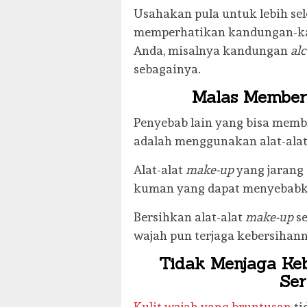
Usahakan pula untuk lebih se
memperhatikan kandungan-ka
Anda, misalnya kandungan
alc
sebagainya.
Malas Member
Penyebab lain yang bisa memb
adalah menggunakan alat-ala
Alat-alat
make-up
yang jarang
kuman yang dapat menyebabka
Bersihkan alat-alat
make-up
s
wajah pun terjaga kebersihann
Tidak Menjaga Ke
Ser
Kulit wajah yang bruntusan
ti