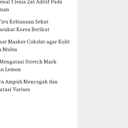
nal 3 Jenis Zat Aditif Pada
nan
iru Kebiasaan Sehat
rakat Korea Berikut
at Masker Cokelat agar Kulit
h Mulus
Mengatasi Stretch Mark
an Lemon
ara Ampuh Mencegah dan
tasi Varises