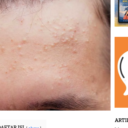
ARTI
AFTAR ISI
show