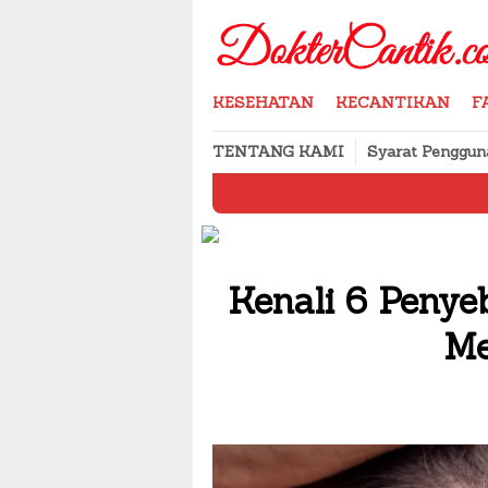
Skip
to
content
KESEHATAN
KECANTIKAN
F
TENTANG KAMI
Syarat Penggun
Cara M
Kenali 6 Penye
Me