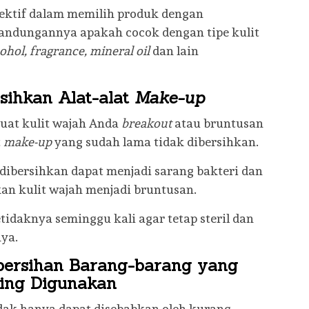
lektif dalam memilih produk dengan
ndungannya apakah cocok dengan tipe kulit
ohol, fragrance, mineral oil
dan lain
sihkan Alat-alat
Make-up
uat kulit wajah Anda
breakout
atau bruntusan
t
make-up
yang sudah lama tidak dibersihkan.
 dibersihkan dapat menjadi sarang bakteri dan
n kulit wajah menjadi bruntusan.
etidaknya seminggu kali agar tetap steril dan
ya.
bersihan Barang-barang yang
ing Digunakan
dak hanya dapat disebabkan oleh kurang