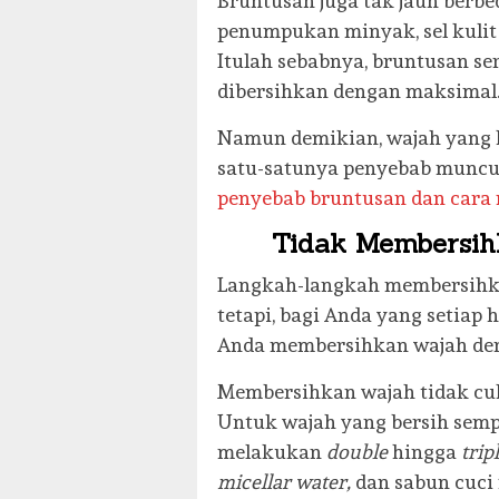
Bruntusan juga tak jauh berbe
penumpukan minyak, sel kulit 
Itulah sebabnya, bruntusan se
dibersihkan dengan maksimal
Namun demikian, wajah yang 
satu-satunya penyebab muncul
penyebab bruntusan dan car
Tidak Membersih
Langkah-langkah membersihka
tetapi, bagi Anda yang setia
Anda membersihkan wajah de
Membersihkan wajah tidak cu
Untuk wajah yang bersih sem
melakukan
double
hingga
trip
micellar water,
dan sabun cuci