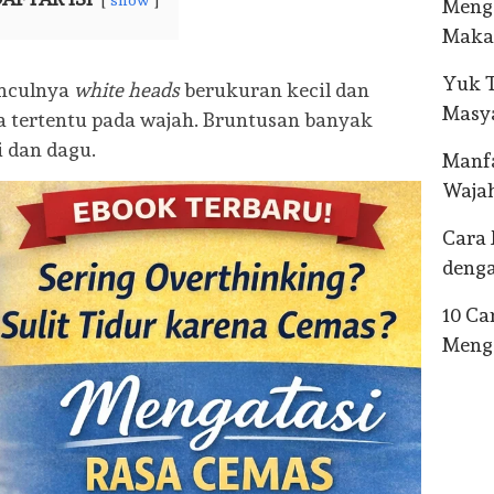
Menge
Maka
Yuk T
unculnya
white heads
berukuran kecil dan
Masya
a tertentu pada wajah. Bruntusan banyak
pi dan dagu.
Manfa
Waja
Cara 
deng
10 C
Menga