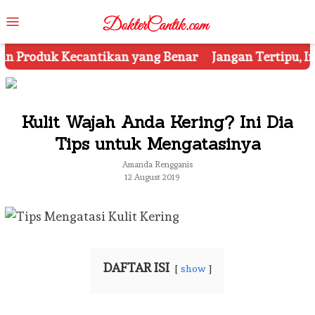
Skip
Mobile
to
Menu
content
ang Benar
Jangan Tertipu, Ini Dia 7 Tips Mengetahu
Kulit Wajah Anda Kering? Ini Dia
Tips untuk Mengatasinya
Amanda Rengganis
12 August 2019
DAFTAR ISI
show