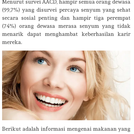
Menurut survei
AACD
,
hampir semua
orang dewasa
(
99,7%)
yang disurvei
percaya
senyum
yang sehat
secara sosial
penting
dan
hampir tiga perempat
(
74%)
orang dewasa
merasa
senyum yang
tidak
menarik
dapat menghambat
keberhasilan
karir
mereka
.
Berikut adalah informasi mengenai makanan yang