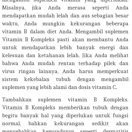
Misalnya, jika Anda merasa seperti Anda
mendapatkan mudah lelah dan aus sebagian besar
waktu, Anda mungkin kekurangan beberapa
vitamin B dalam diet Anda. Mengambil suplemen
Vitamin B Kompleks pasti akan membantu Anda
untuk mendapatkan lebih banyak energi dan
kelesuan dan ketahanan lelah. Jika Anda melihat
bahwa Anda mudah rentan terhadap pilek dan
virus ringan lainnya, Anda harus memperkuat
sistem kekebalan tubuh dengan mengambil
suplemen yang lebih alami dan dosis vitamin C.
Tambahkan suplemen vitamin B Kompleks.
Vitamin B Kompleks memberikan tubuh dengan
begitu banyak hal yang diperlukan untuk fungsi
normal, bahkan kekurangan sedikit akan
menyebabkan kemunduran seperti dermatitis