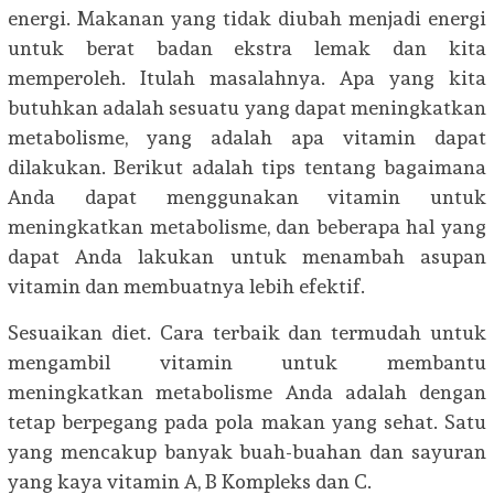
energi. Makanan yang tidak diubah menjadi energi
untuk berat badan ekstra lemak dan kita
memperoleh. Itulah masalahnya. Apa yang kita
butuhkan adalah sesuatu yang dapat meningkatkan
metabolisme, yang adalah apa vitamin dapat
dilakukan. Berikut adalah tips tentang bagaimana
Anda dapat menggunakan vitamin untuk
meningkatkan metabolisme, dan beberapa hal yang
dapat Anda lakukan untuk menambah asupan
vitamin dan membuatnya lebih efektif.
Sesuaikan diet. Cara terbaik dan termudah untuk
mengambil vitamin untuk membantu
meningkatkan metabolisme Anda adalah dengan
tetap berpegang pada pola makan yang sehat. Satu
yang mencakup banyak buah-buahan dan sayuran
yang kaya vitamin A, B Kompleks dan C.