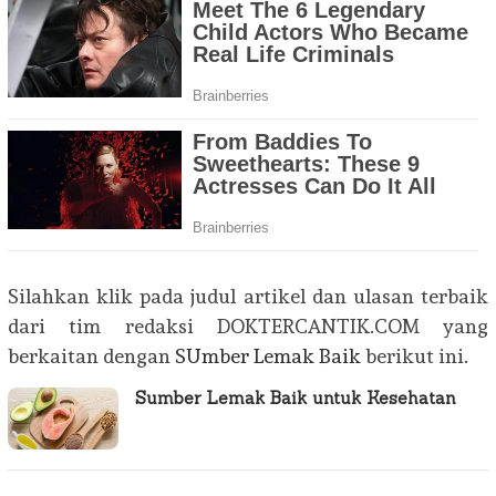
Silahkan klik pada judul artikel dan ulasan terbaik
dari tim redaksi DOKTERCANTIK.COM yang
berkaitan dengan
SUmber Lemak Baik
berikut ini.
Sumber Lemak Baik untuk Kesehatan