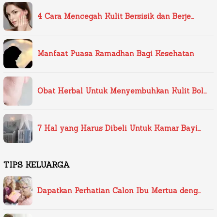
4 Cara Mencegah Kulit Bersisik dan Berje…
Manfaat Puasa Ramadhan Bagi Kesehatan
Obat Herbal Untuk Menyembuhkan Kulit Bol…
7 Hal yang Harus Dibeli Untuk Kamar Bayi…
TIPS KELUARGA
Dapatkan Perhatian Calon Ibu Mertua deng…