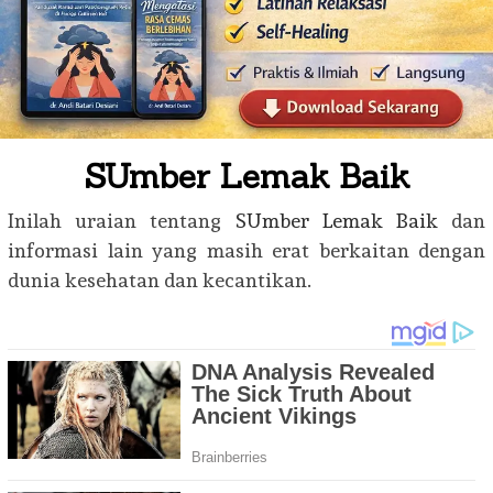
SUmber Lemak Baik
Inilah uraian tentang
SUmber Lemak Baik
dan
informasi lain yang masih erat berkaitan dengan
dunia kesehatan dan kecantikan.