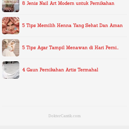
8 Jenis Nail Art Modern untuk Pernikahan
5 Tips Memilih Henna Yang Sehat Dan Aman
5 Tips Agar Tampil Menawan di Hari Perni…
4 Gaun Pernikahan Artis Termahal
DokterCantik.com