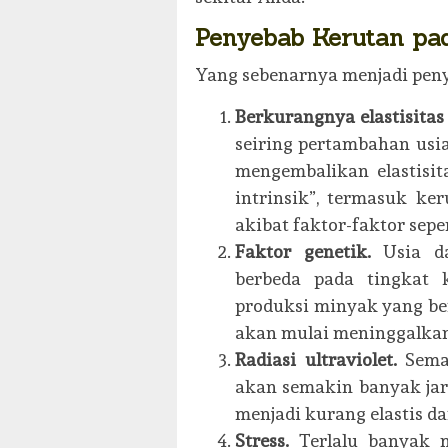
Penyebab Kerutan pa
Yang sebenarnya menjadi peny
Berkurangnya elastisitas 
seiring pertambahan us
mengembalikan elastisit
intrinsik”, termasuk ke
akibat faktor-faktor sepe
Faktor
genetik.
Usia d
berbeda pada tingkat k
produksi minyak yang be
akan mulai meninggalka
Radiasi ultraviolet.
Sema
akan semakin banyak jari
menjadi kurang elastis d
Stress.
Terlalu banyak 