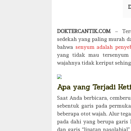
D
DOKTERCANTIK.COM
– Ters
sedekah yang paling murah d
bahwa
senyum adalah penye
yang tidak mau tersenyum 
wajahnya tidak keriput sehi
Apa yang Terjadi Ke
Saat Anda berbicara, cember
sebentuk garis pada permuk
beberapa otot wajah. Alur teg
pada dahi yang berupa garis h
dan garis “lipatan nasolabia