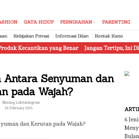
ASHION
GAYA HIDUP
PERNIKAHAN
PARENTING
aan
Kebijakan Privasi
Informasi Iklan
Kontak Kami
ikan yang Benar
Jangan Tertipu, Ini Dia 7 Tips Men
 Antara Senyuman dan
an pada Wajah?
Bintang Lukitaningrum
26 February 2015
ARTI
6 Jen
Menye
Bula