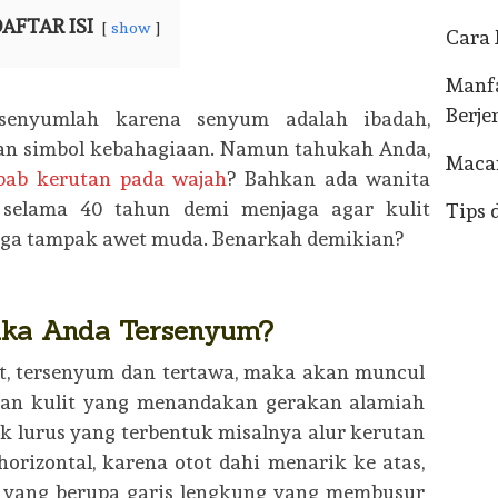
AFTAR ISI
show
Cara 
Manfa
Berje
enyumlah karena senyum adalah ibadah,
an simbol kebahagiaan. Namun tahukah Anda,
Maca
bab kerutan pada wajah
? Bahkan ada wanita
selama 40 tahun demi menjaga agar kulit
Tips 
ngga tampak awet muda. Benarkah demikian?
tika Anda Tersenyum?
ut, tersenyum dan tertawa, maka akan muncul
aan kulit yang menandakan gerakan alamiah
ak lurus yang terbentuk misalnya alur kerutan
orizontal, karena otot dahi menarik ke atas,
l” yang berupa garis lengkung yang membusur