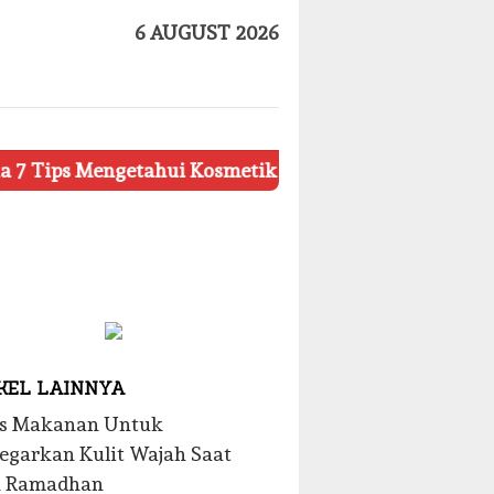
6 AUGUST 2026
getahui Kosmetik Palsu
Ketahui 8 Simbol Penting p
KEL LAINNYA
is Makanan Untuk
garkan Kulit Wajah Saat
n Ramadhan