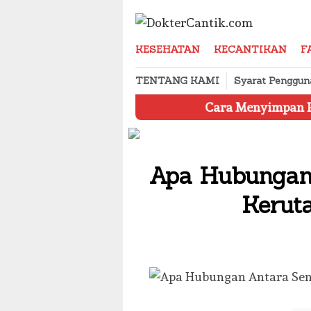
Skip
to
content
KESEHATAN
KECANTIKAN
F
TENTANG KAMI
Syarat Penggun
Cara Menyimpan Produk Kecant
Apa Hubungan
Kerut