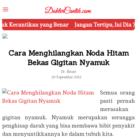
Skip
Mobile
to
Menu
content
r
Jangan Tertipu, Ini Dia 7 Tips Mengetahui Kosmeti
Cara Menghilangkan Noda Hitam
Bekas Gigitan Nyamuk
Dr. Batari
30 September 2012
Semua orang
pasti pernah
merasakan
gigitan nyamuk. Nyamuk merupakan serangga
penghisap darah yang bisa membawa bibit penyakit
dan menyuntikkannya ke dalam tubuh kita.